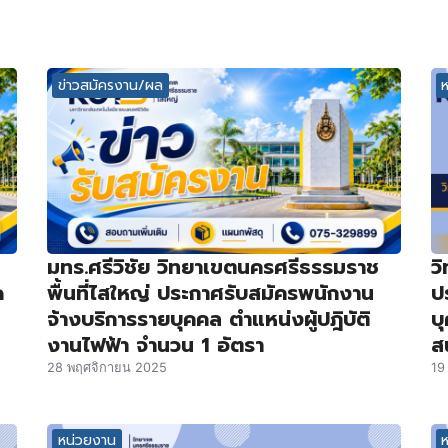
ข่าวสมัครงาน/ผล
มทร.ศรีวิชัย วิทยาเขตนครศรีธรรมราช
ว
ด
พื้นที่ไสใหญ่ ประกาศรับสมัครพนักงาน
ป
จ้างบริการรายบุคคล ตำแหน่งผู้ปฎิบัติ
บ
งานไฟฟ้า จำนวน 1 อัตรา
ส
28 พฤศจิกายน 2025
19
หน่วยงาน