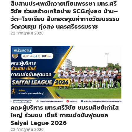
สืบสานประเพณีถวายเทียนพรรษา มทร.ศรี
วิชัย ร่วมสร้างเครือข่าย SCG.ทุ่งสง บ้าน–
วัด–โรงเรียน สืบทอดคุณค่าทางวัฒนธรรม
วัดควนชุม ทุ่งสง นครศรีธรรมราช
22 กรกฎาคม 2026
หน่วยงาน
คณะผู้บริหาร มทร.ศรีวิชัย ชมรมศิษย์เก่าไส
ใหญ่ ร่วมชม เชียร์ การแข่งขันฟุตบอล
Saiyai Legue 2026
22 กรกฎาคม 2026