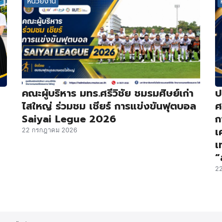
หน่วยงาน
คณะผู้บริหาร มทร.ศรีวิชัย ชมรมศิษย์เก่า
ป
ไสใหญ่ ร่วมชม เชียร์ การแข่งขันฟุตบอล
ศ
Saiyai Legue 2026
ก
เ
22 กรกฎาคม 2026
เ
“
2