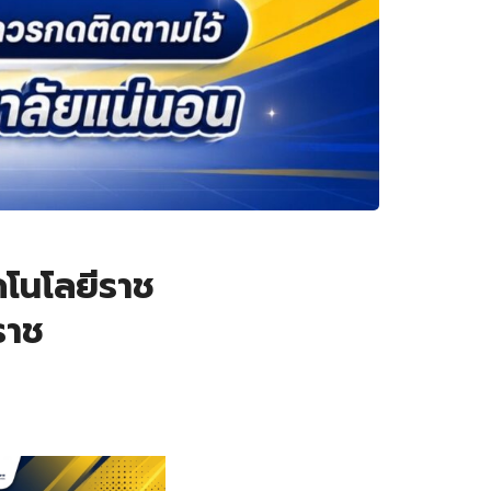
คโนโลยีราช
ราช