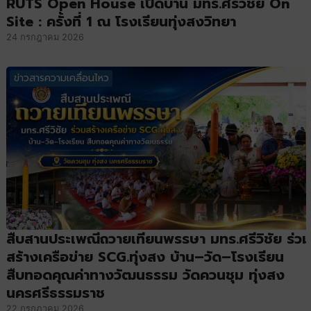
RUTS Open House เปิดบ้าน มทร.ศรีวิชัย On
Site : ครั้งที่ 1 ณ โรงเรียนทุ่งสงวิทยา
24 กรกฎาคม 2026
ข่าวสารความเคลื่อนไหว
สืบสานประเพณีถวายเทียนพรรษา มทร.ศรีวิชัย ร่วม
สร้างเครือข่าย SCG.ทุ่งสง บ้าน–วัด–โรงเรียน
สืบทอดคุณค่าทางวัฒนธรรม วัดควนชุม ทุ่งสง
นครศรีธรรมราช
22 กรกฎาคม 2026